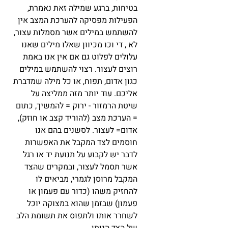
בטיחות, ברגע שמילה זאת נאמרת, 
הפעילות מפסיקה להערכת המצב אין 
להשתמש במילים אשר מסמלות עצור, 
לא , די וכו מכיוון שאלו מילים שאנו 
עלולים לפלוט גם אם אין אנו באמת 
רוצים לעצור. רצוי להשתמש במילים 
כגון אדום, תפוח, או כל מילה שמדברת 
אליכם. עוד יותר מזה ממליצה על 
שיטת הרמזור - ירוק = להמשיך, כתום 
= הערכת מצב (להוריד קצב או חוזק), 
אדום= לעצור. לסשנים בהם אנו 
חוסמים לצד המקבל את האפשרות 
לדבר יש לקבוע על תנועת יד או רגל 
אשר תסמל לעצור, ובמקרים שהצד 
המקבל מרוסן לגמרי, מביאים לו 
להחזיק משהו (כדור עם פעמון או 
פעמון) שבזמן שהוא במצוקה יוכל 
לשחרר אותו ולתפוס את תשומת הלב 