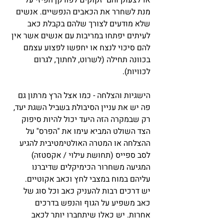
או לצעוק והם  זקוקים לפורקן הפיזי על 
מנת לשחרר את הכאבים הנפשיים. אנשים 
שלא מודעים לצורך שלהם בקבלת כאב 
לעיתים יפתחו במריבות עם אנשים אשר אין 
להם סיכוי לנצח או יחפשו לפצוע עצמם 
בכוונה תחילה (לשרוט, לחתוך, לגרום 
לכוויות).
הישגיות והצלחה - כמו אצל הרץ מרתון גם 
פה יש את עניין הסיבולת בשביל השגת יעד, 
רק שבמקרה הזה היעד יכול להיות סיפוק 
הצד השולט המביא עימו את "הפרס" על 
ההצלחה או המטרה האולטימטיבית להגיע 
לסב ספייס (תחושת עילוי / אקסטזה) 
המגיעה משחרור הכימיקלים שדיברנו 
עליהם במוח במצבי לחץ וכאב אקוטיים.
יש דרכים רבות להעניק כאב וכל סוג של 
כאב משפיע על הגוף והנפש בדרכים 
אחרות. יש כאלו שיתחברו יותר לכאב 