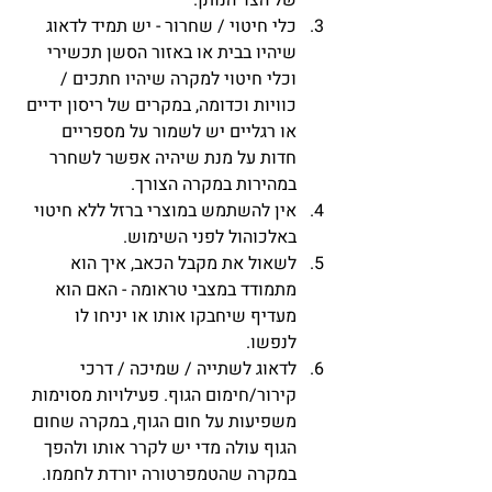
של הצד הנותן.  
כלי חיטוי / שחרור - יש תמיד לדאוג 
שיהיו בבית או באזור הסשן תכשירי 
וכלי חיטוי למקרה שיהיו חתכים / 
כוויות וכדומה, במקרים של ריסון ידיים 
או רגליים יש לשמור על מספריים 
חדות על מנת שיהיה אפשר לשחרר 
במהירות במקרה הצורך.  
אין להשתמש במוצרי ברזל ללא חיטוי 
באלכוהול לפני השימוש.  
לשאול את מקבל הכאב, איך הוא 
מתמודד במצבי טראומה - האם הוא 
מעדיף שיחבקו אותו או יניחו לו 
לנפשו.  
לדאוג לשתייה / שמיכה / דרכי 
קירור/חימום הגוף. פעילויות מסוימות 
משפיעות על חום הגוף, במקרה שחום 
הגוף עולה מדי יש לקרר אותו ולהפך 
במקרה שהטמפרטורה יורדת לחממו.   