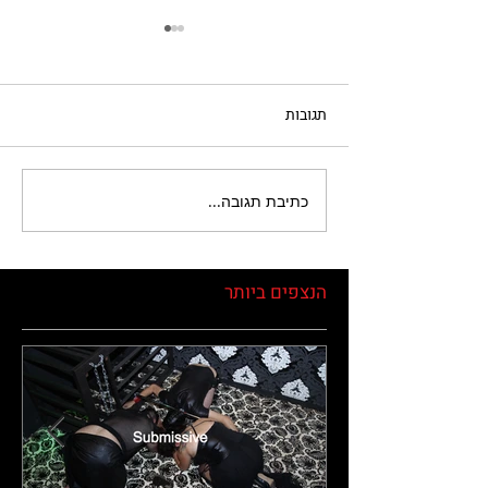
תגובות
מילת ביטחון / מערכת בטחון
כתיבת תגובה...
הנצפים ביותר