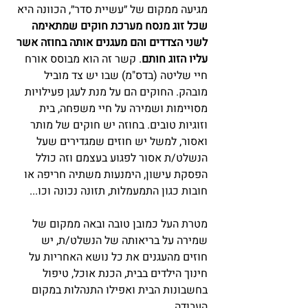
מגיעה ממקום של ״עשיית סדר״, הכוונה היא 
שכל זוג מנסח מערכת חוקים שמתאימה 
לשני הצדדים והם מעגנים אותה בחוזה אשר 
עליו הזוג חותם
. קשר זה הוא מבוסס אורח 
חיי שליטה (בדס"מ) שבו יש צד מוביל 
מובהק. החוקים הם על מנת לעגן פעילויות 
מסויימות ושמירה על חיי משפחה, בית 
וזוגיות טובים. בחוזה יש חוקים של מותר 
ואסור, למשל יש חוזים שמגדירים שעל 
הנשלט/ת אסור לפגוע בעצמם וזה כולל 
הפסקת עישון, הימנעות משתיה חריפה או 
חובות כגון התמעמלות, תזונה נכונה וכו...
מטרת העל כמובן טובה ובאה ממקום של 
שמירה על בריאותה של הנשלט/ת, יש 
חוזים מהעגנים את כל נושא האחריות על 
חינוך הילדים בבית, הכנת אוכל, טיפול 
בחשבונות הבית ואפילו התנהלות במקום 
העבודה.