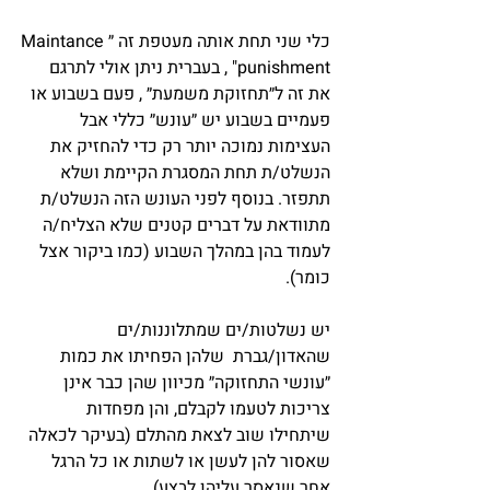
כלי שני תחת אותה מעטפת זה ״Maintance 
punishment" , בעברית ניתן אולי לתרגם 
את זה ל״תחזוקת משמעת״ , פעם בשבוע או 
פעמיים בשבוע יש ״עונש״ כללי אבל 
העצימות נמוכה יותר רק כדי להחזיק את 
הנשלט/ת תחת המסגרת הקיימת ושלא 
תתפזר. בנוסף לפני העונש הזה הנשלט/ת 
מתוודאת על דברים קטנים שלא הצליח/ה 
לעמוד בהן במהלך השבוע (כמו ביקור אצל 
כומר).
יש נשלטות/ים שמתלוננות/ים 
שהאדון/גברת  שלהן הפחיתו את כמות 
״עונשי התחזוקה״ מכיוון שהן כבר אינן 
צריכות לטעמו לקבלם, והן מפחדות 
שיתחילו שוב לצאת מהתלם (בעיקר לכאלה 
שאסור להן לעשן או לשתות או כל הרגל 
אחר שנאסר עליהן לבצע).