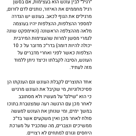
״רגיל״ לבין עונש הוא בעצימות, אם בסשן 
רגיל מחממים את האיזור, נותנים לדם לזרום, 
מרגילים את הגוף לכאב. בעונש יש הגדרה 
למספר ההצלפות, ההצלפות יהיו בעוצמה 
מלאה מההצלפה הראשונה (האימפקט שונה 
לגמרי מסשן למרות שהעצימות המירבית 
יכולה להיות דומה) בדר״כ מדובר על כ 10 
הצלפות כאשר לפני ואחרי מדברים על 
העונש, הסיבה לקבלתו וכיצד ניתן ללמוד 
מזה לעתיד.
אחד התוצרים לקבלת העונש וגם הענקתו הן 
פסיכולוגיות, מי שקיבל את העונש מרגיש 
כי הוא ״שילם״ על מעשיו ולא מסתובב 
לאחר מכן עם הרגשה רעה שמצטברת בתוכו 
במשך ימים, ומי שנותן את העונש למעשה 
סולח לאחר מכן ואין משקעים אשר בד״כ 
ממשיכים ונצברים, מה שמכביד על מערכת 
היחסים וגורם למתחים לא רצויים.