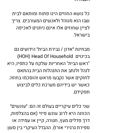
כל נושא החוזים הינו פתוח ומותאם לבית 
שבו הוא מנוהל ולאנשים המעורבים. צריך 
לציין שחוזים אלו אינם ניתנים לאכיפה 
בישראל. 
מבחינת ״אדון / גבירת הבית״ הידועים גם 
בכינוים  HOH) Head Of Household) 
"ראש הבית" האחריות שלקח על כתפיו, היא 
לנהל ולנתב את התנהלות הבית בהתאם 
לחוקים אשר נקבעו מראש והוסכמו בחוזה. 
כאשר יש בידיהם מערכת כלים לביצוע 
תפקידם.
שני כלים עיקריים בעולם זה הם: ״עונשים״ 
הכוונה היא לרוב עונש פיזי (אם בהצלפות, 
דרך פדלים מעץ, חגורה, קיין או עמידה או 
ספירת גרגירי אורז). ההבדל העיקרי בין סשן 