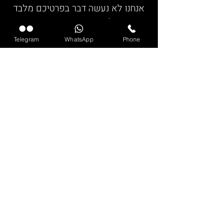
אנחנו לא נעשה דבר בפרטיכם מלבד
לאשר את זהותכם.
Telegram
WhatsApp
Phone
BDSM FEST 21
Come Play With ME
It's time to
explore your